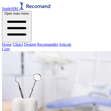
SmileSIM
Open main menu
Home
Clinici
Dentiști
Recomandări
Articole
Cont