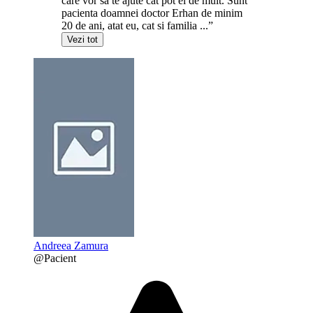
care vor sa te ajute cat pot ei de mult. Sunt
pacienta doamnei doctor Erhan de minim
20 de ani, atat eu, cat si familia ...”
Vezi tot
Andreea Zamura
@Pacient