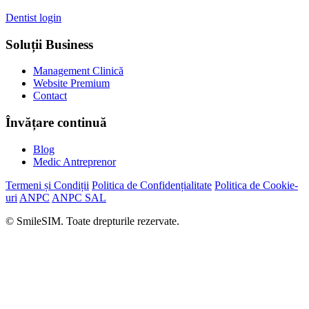
Dentist login
Soluții Business
Management Clinică
Website Premium
Contact
Învățare continuă
Blog
Medic Antreprenor
Termeni și Condiții
Politica de Confidențialitate
Politica de Cookie-
uri
ANPC
ANPC SAL
© SmileSIM. Toate drepturile rezervate.