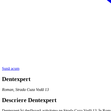
Sună acum
Dentexpert
Roman
,
Strada Cuza Vodă 13
Descriere
Dentexpert
Dentexpert își desfășoară activitatea pe Strada Cuza Vodă 13, în Roman,