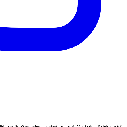
id - confirmă încrederea pacienților noștri. Media de 4.9 stele din 67