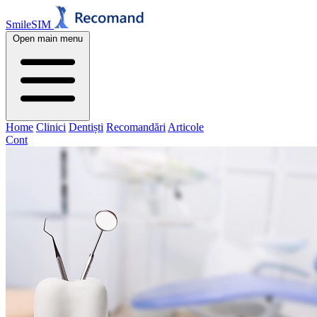
SmileSIM
Open main menu
Home
Clinici
Dentiști
Recomandări
Articole
Cont