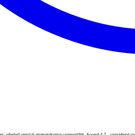
 oferind servicii stomatologice comunității. Scorul 4.7 - considerat sol