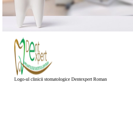
Logo-ul clinicii stomatologice Dentexpert Roman