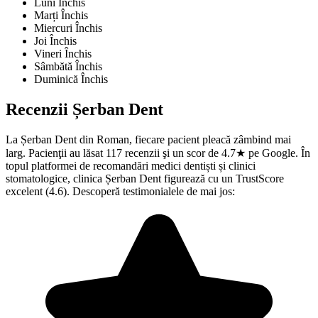
Luni
Închis
Marți
Închis
Miercuri
Închis
Joi
Închis
Vineri
Închis
Sâmbătă
Închis
Duminică
Închis
Recenzii
Șerban Dent
La Șerban Dent din Roman, fiecare pacient pleacă zâmbind mai
larg. Pacienţii au lăsat 117 recenzii şi un scor de 4.7★ pe Google. În
topul platformei de recomandări medici dentiști și clinici
stomatologice, clinica Șerban Dent figurează cu un TrustScore
excelent (4.6). Descoperă testimonialele de mai jos: