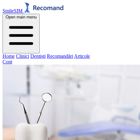
SmileSIM
Open main menu
Home
Clinici
Dentiști
Recomandări
Articole
Cont