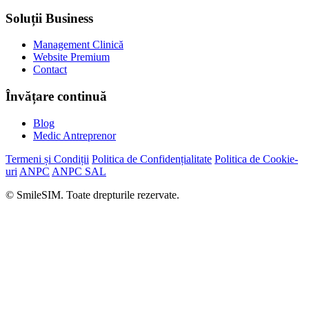
Soluții Business
Management Clinică
Website Premium
Contact
Învățare continuă
Blog
Medic Antreprenor
Termeni și Condiții
Politica de Confidențialitate
Politica de Cookie-
uri
ANPC
ANPC SAL
© SmileSIM. Toate drepturile rezervate.