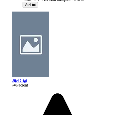
Vezi tot
Jijel Gigi
@Pacient