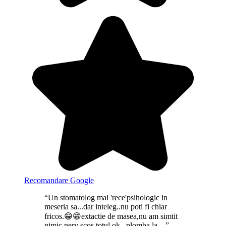
Recomandare Google
“Un stomatolog mai 'rece'psihologic in
meseria sa...dar inteleg..nu poti fi chiar
fricos.😁😁extactie de masea,nu am simtit
nimic,nerv scos totul ok...plomba la ...”