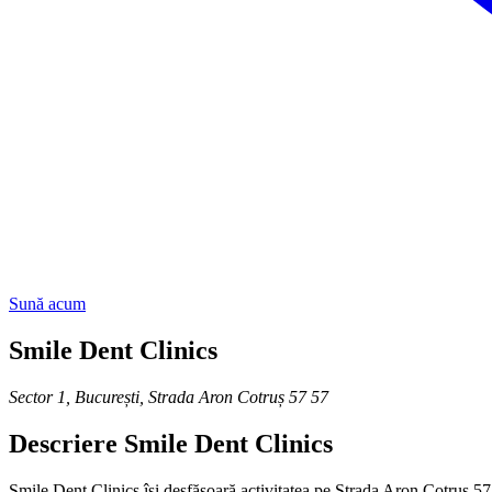
Sună acum
Smile Dent Clinics
Sector 1, București
,
Strada Aron Cotruș 57 57
Descriere
Smile Dent Clinics
Smile Dent Clinics își desfășoară activitatea pe Strada Aron Cotruș 57 