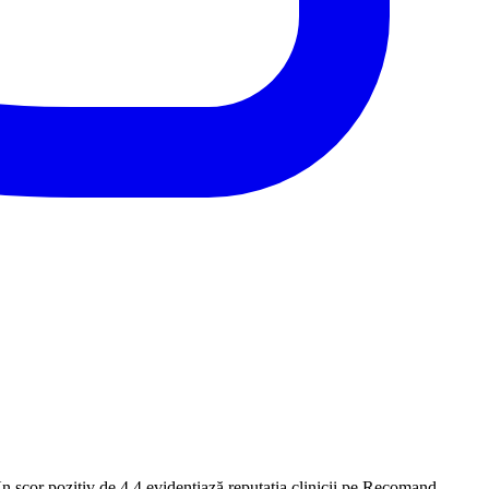
Un scor pozitiv de 4.4 evidențiază reputația clinicii pe Recomand