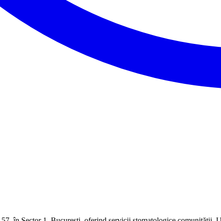
57, în Sector 1, București, oferind servicii stomatologice comunității. 