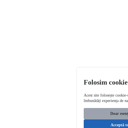
Folosim cookie
Acest site folosește cookie-
îmbunătăți experiența de n
Doar esenț
Acceptă t