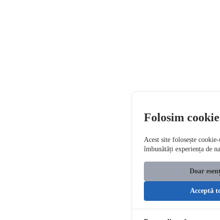
Folosim cookie
Acest site folosește cookie-
îmbunătăți experiența de n
Doar esenț
Acceptă t