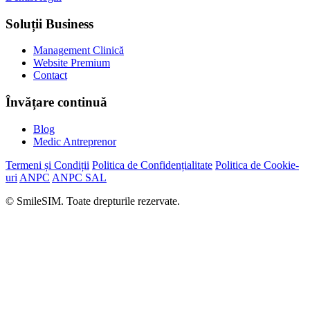
Soluții Business
Management Clinică
Website Premium
Contact
Învățare continuă
Blog
Medic Antreprenor
Termeni și Condiții
Politica de Confidențialitate
Politica de Cookie-
uri
ANPC
ANPC SAL
© SmileSIM. Toate drepturile rezervate.