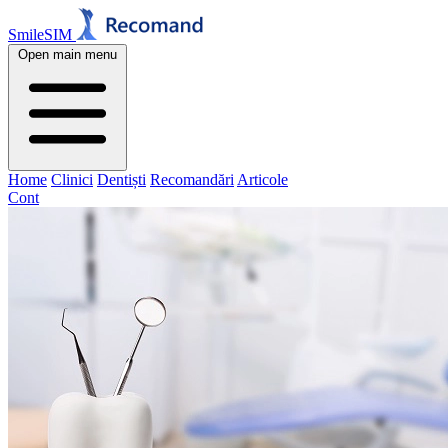
SmileSIM
Open main menu
Home
Clinici
Dentiști
Recomandări
Articole
Cont