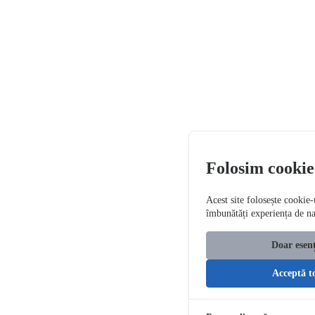
Folosim cookie
Acest site folosește cookie-
îmbunătăți experiența de n
Doar esenț
Acceptă t