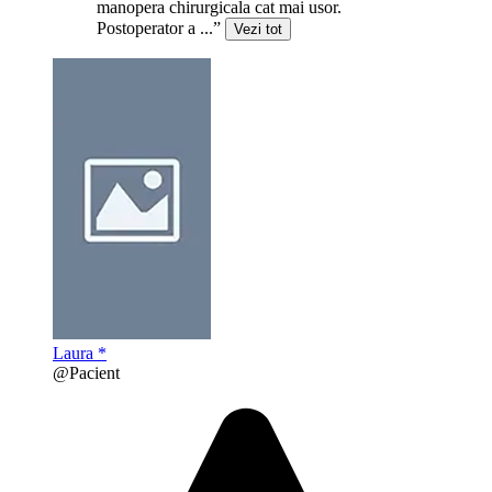
manopera chirurgicala cat mai usor.
Postoperator a ...”
Vezi tot
Laura *
@Pacient