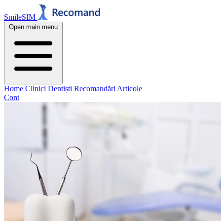
SmileSIM
Open main menu
Home
Clinici
Dentiști
Recomandări
Articole
Cont