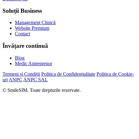
Soluții Business
Management Clinică
Website Premium
Contact
Învățare continuă
Blog
Medic Antreprenor
Termeni și Condiții
Politica de Confidențialitate
Politica de Cookie-
uri
ANPC
ANPC SAL
© SmileSIM. Toate drepturile rezervate.