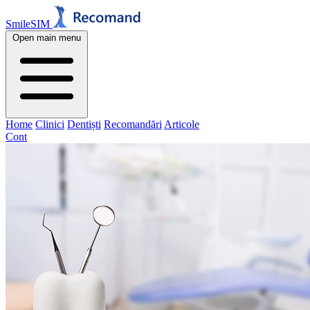
SmileSIM
Open main menu
Home
Clinici
Dentiști
Recomandări
Articole
Cont