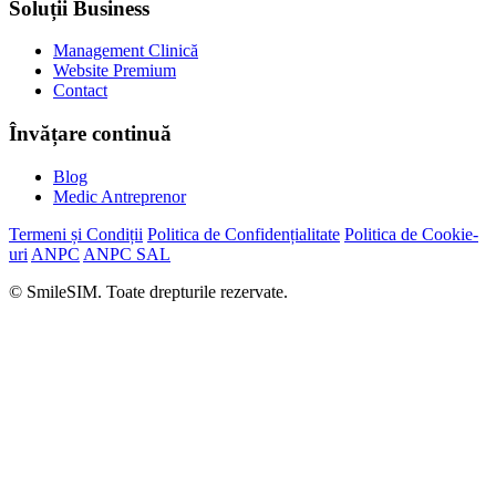
Soluții Business
Management Clinică
Website Premium
Contact
Învățare continuă
Blog
Medic Antreprenor
Termeni și Condiții
Politica de Confidențialitate
Politica de Cookie-
uri
ANPC
ANPC SAL
© SmileSIM. Toate drepturile rezervate.