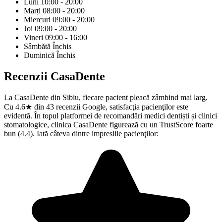
Luni
10:00 - 20:00
Marți
08:00 - 20:00
Miercuri
09:00 - 20:00
Joi
09:00 - 20:00
Vineri
09:00 - 16:00
Sâmbătă
Închis
Duminică
Închis
Recenzii
CasaDente
La CasaDente din Sibiu, fiecare pacient pleacă zâmbind mai larg.
Cu 4.6★ din 43 recenzii Google, satisfacţia pacienţilor este
evidentă. În topul platformei de recomandări medici dentiști și clinici
stomatologice, clinica CasaDente figurează cu un TrustScore foarte
bun (4.4). Iată câteva dintre impresiile pacienţilor: