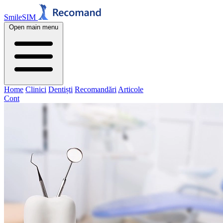
SmileSIM
Open main menu
Home
Clinici
Dentiști
Recomandări
Articole
Cont