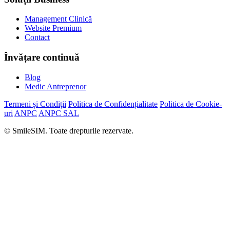
Management Clinică
Website Premium
Contact
Învățare continuă
Blog
Medic Antreprenor
Termeni și Condiții
Politica de Confidențialitate
Politica de Cookie-
uri
ANPC
ANPC SAL
© SmileSIM. Toate drepturile rezervate.