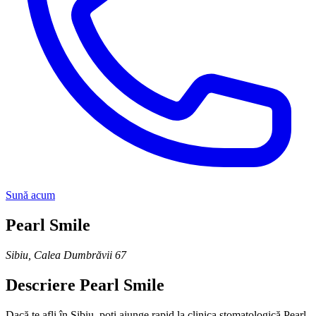
Sună acum
Pearl Smile
Sibiu
,
Calea Dumbrăvii 67
Descriere
Pearl Smile
Dacă te afli în Sibiu, poți ajunge rapid la clinica stomatologică Pearl