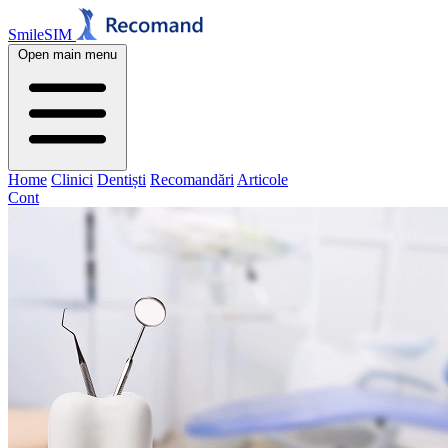
SmileSIM
Open main menu
Home
Clinici
Dentiști
Recomandări
Articole
Cont