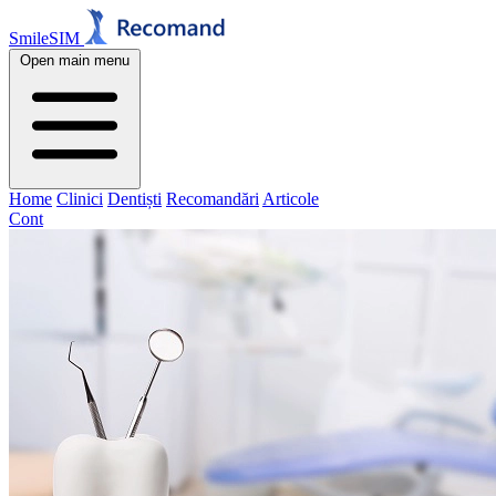
SmileSIM
Open main menu
Home
Clinici
Dentiști
Recomandări
Articole
Cont