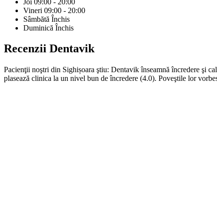
Joi
09:00 - 20:00
Vineri
09:00 - 20:00
Sâmbătă
Închis
Duminică
Închis
Recenzii
Dentavik
Pacienţii noştri din Sighișoara ştiu: Dentavik înseamnă încredere şi ca
plasează clinica la un nivel bun de încredere (4.0). Poveştile lor vorbes