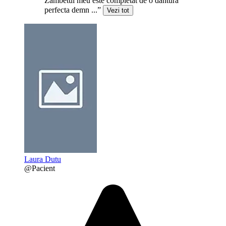
Zambetul meu este completat de o dantura
perfecta demn ...”
Vezi tot
Laura Dutu
@Pacient