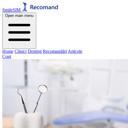
SmileSIM
Open main menu
Home
Clinici
Dentiști
Recomandări
Articole
Cont