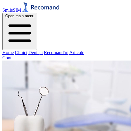
SmileSIM
Open main menu
Home
Clinici
Dentiști
Recomandări
Articole
Cont