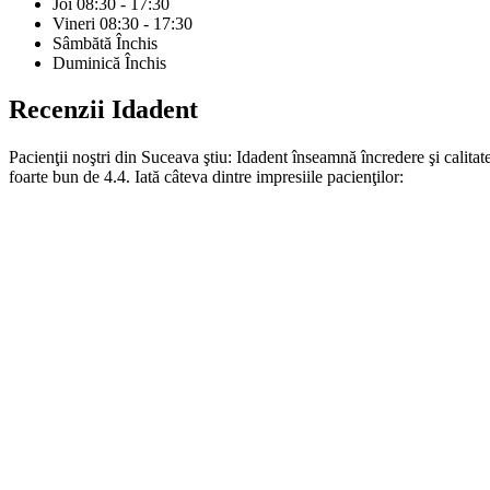
Joi
08:30 - 17:30
Vineri
08:30 - 17:30
Sâmbătă
Închis
Duminică
Închis
Recenzii
Idadent
Pacienţii noştri din Suceava ştiu: Idadent înseamnă încredere şi calita
foarte bun de 4.4. Iată câteva dintre impresiile pacienţilor: