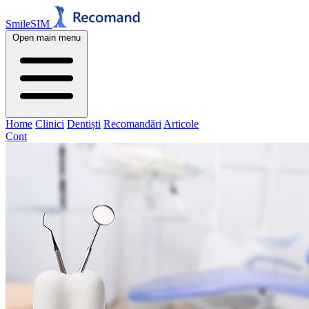
SmileSIM
Open main menu
Home
Clinici
Dentiști
Recomandări
Articole
Cont