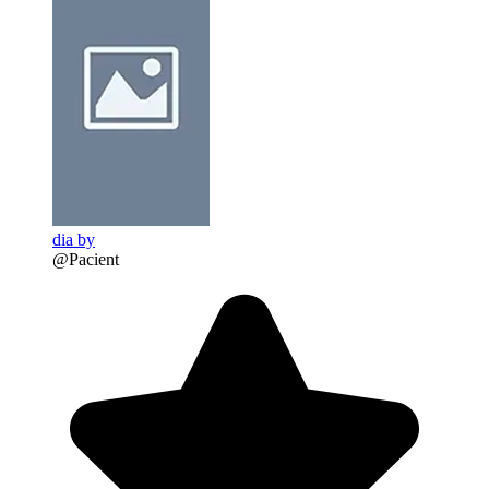
dia by
@Pacient