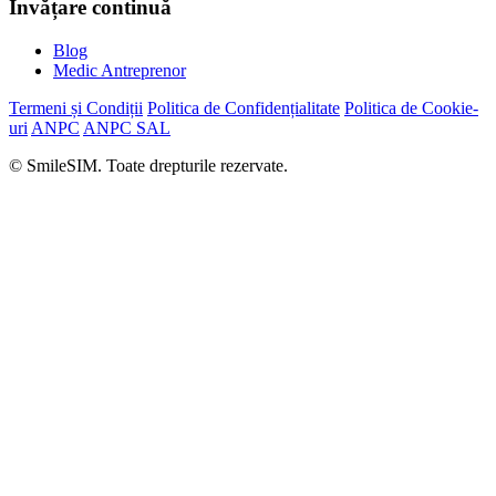
Învățare continuă
Blog
Medic Antreprenor
Termeni și Condiții
Politica de Confidențialitate
Politica de Cookie-
uri
ANPC
ANPC SAL
© SmileSIM. Toate drepturile rezervate.