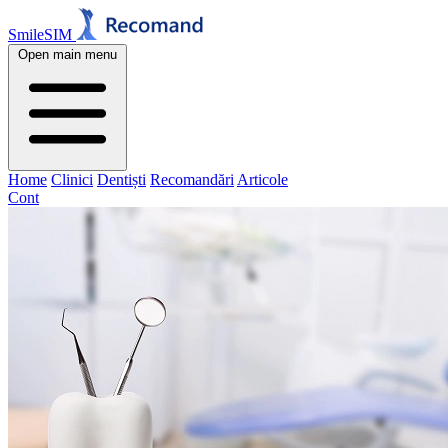
SmileSIM
Open main menu
Home
Clinici
Dentiști
Recomandări
Articole
Cont