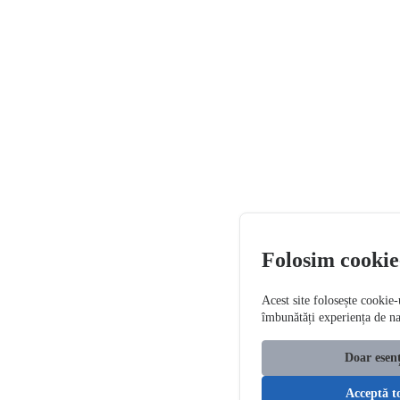
Folosim cookie
Acest site folosește cookie-
îmbunătăți experiența de n
Doar esenț
Acceptă t