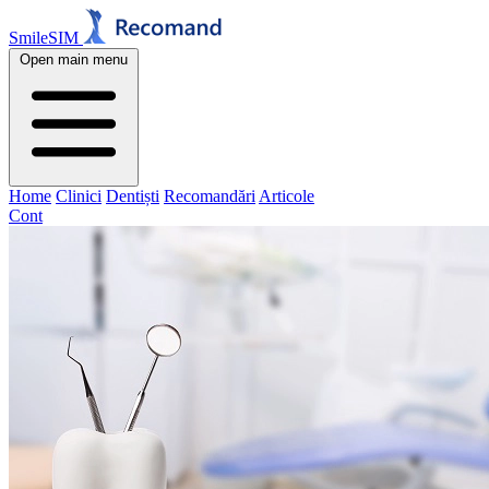
SmileSIM
Open main menu
Home
Clinici
Dentiști
Recomandări
Articole
Cont