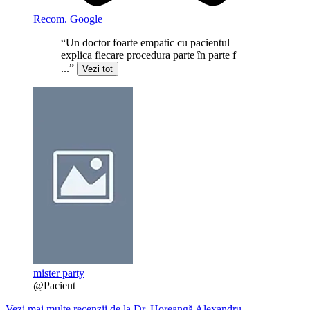
Recom. Google
“Un doctor foarte empatic cu pacientul
explica fiecare procedura parte în parte f
...”
Vezi tot
mister party
@Pacient
Vezi mai multe recenzii de la Dr. Horeangă Alexandru