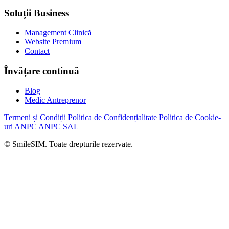
Soluții Business
Management Clinică
Website Premium
Contact
Învățare continuă
Blog
Medic Antreprenor
Termeni și Condiții
Politica de Confidențialitate
Politica de Cookie-
uri
ANPC
ANPC SAL
© SmileSIM. Toate drepturile rezervate.