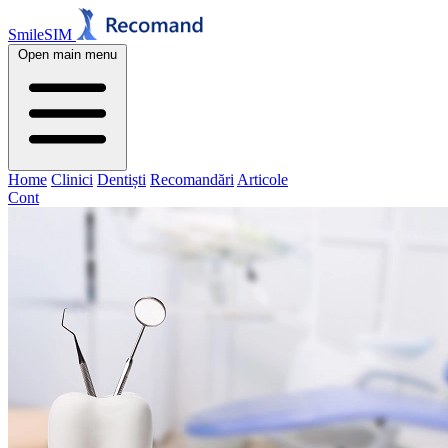
SmileSIM
Open main menu
Home
Clinici
Dentiști
Recomandări
Articole
Cont