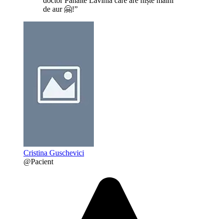
doctor Panaite Lavinia care are niște mâini
de aur 🤗!”
Cristina Guschevici
@Pacient