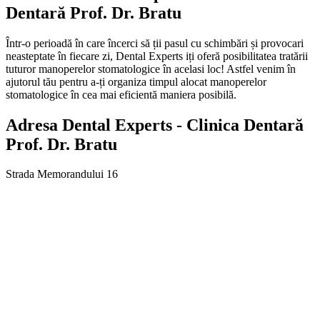
Dentară Prof. Dr. Bratu
Într-o perioadă în care încerci să ții pasul cu schimbări și provocari
neasteptate în fiecare zi, Dental Experts iți oferă posibilitatea tratării
tuturor manoperelor stomatologice în acelasi loc! Astfel venim în
ajutorul tău pentru a-ți organiza timpul alocat manoperelor
stomatologice în cea mai eficientă maniera posibilă.
Adresa
Dental Experts - Clinica Dentară
Prof. Dr. Bratu
Strada Memorandului 16