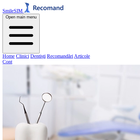
SmileSIM
Open main menu
Home
Clinici
Dentiști
Recomandări
Articole
Cont