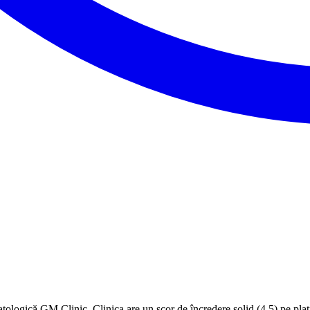
ologică GM Clinic. Clinica are un scor de încredere solid (4.5) pe plat