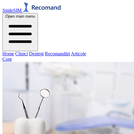
SmileSIM
Open main menu
Home
Clinici
Dentiști
Recomandări
Articole
Cont