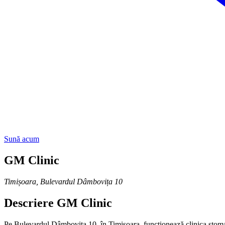
Sună acum
GM Clinic
Timișoara
,
Bulevardul Dâmbovița 10
Descriere
GM Clinic
Pe Bulevardul Dâmbovița 10, în Timișoara, funcționează clinica stomat