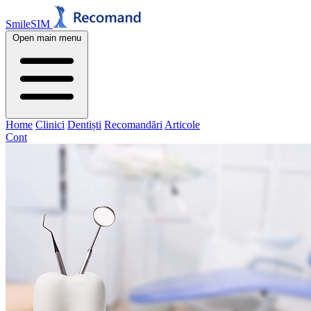
SmileSIM
Open main menu
Home
Clinici
Dentiști
Recomandări
Articole
Cont