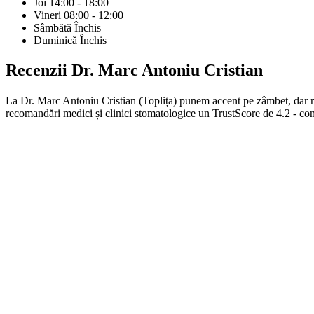
Joi
14:00 - 18:00
Vineri
08:00 - 12:00
Sâmbătă
Închis
Duminică
Închis
Recenzii
Dr. Marc Antoniu Cristian
La Dr. Marc Antoniu Cristian (Toplița) punem accent pe zâmbet, dar ma
recomandări medici și clinici stomatologice un TrustScore de 4.2 - cons