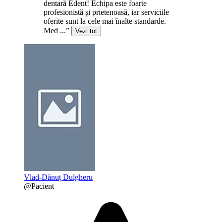
dentară Edent! Echipa este foarte
profesionistă și prietenoasă, iar serviciile
oferite sunt la cele mai înalte standarde.
Med ...”
Vezi tot
Vlad-Dănuț Dulgheru
@Pacient