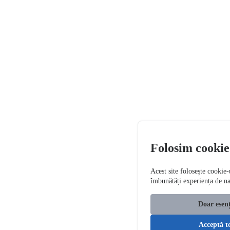
Folosim cookie
Acest site folosește cookie-
îmbunătăți experiența de n
Doar esenț
Acceptă t