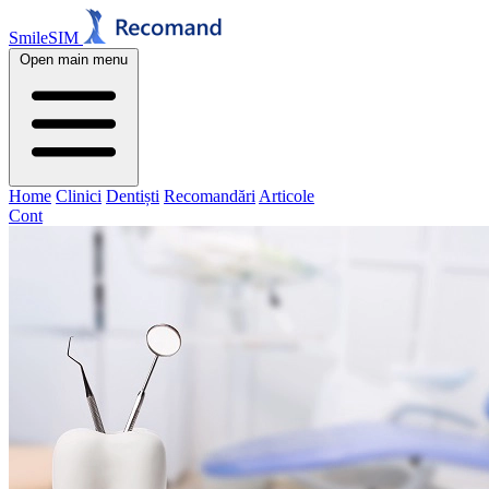
SmileSIM
Open main menu
Home
Clinici
Dentiști
Recomandări
Articole
Cont