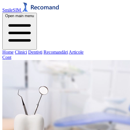
SmileSIM
Open main menu
Home
Clinici
Dentiști
Recomandări
Articole
Cont