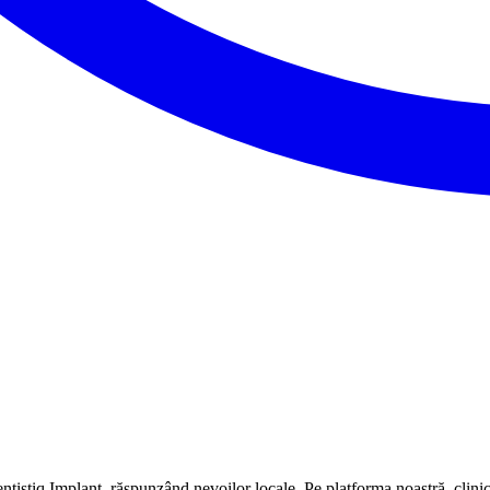
istiq Implant, răspunzând nevoilor locale. Pe platforma noastră, clinica