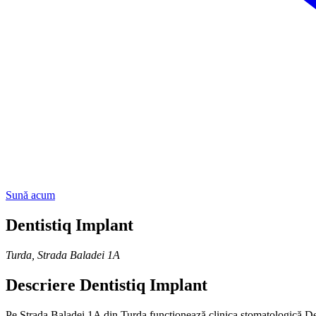
Sună acum
Dentistiq Implant
Turda
,
Strada Baladei 1A
Descriere
Dentistiq Implant
Pe Strada Baladei 1A din Turda funcționează clinica stomatologică Dent