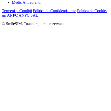
Medic Antreprenor
Termeni și Condiții
Politica de Confidențialitate
Politica de Cookie-
uri
ANPC
ANPC SAL
© SmileSIM. Toate drepturile rezervate.