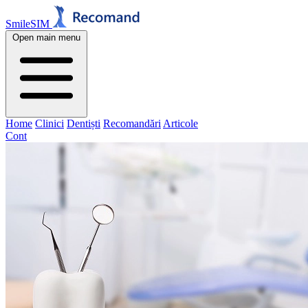
SmileSIM
Open main menu
Home
Clinici
Dentiști
Recomandări
Articole
Cont