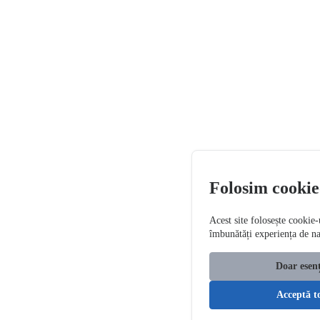
Folosim cookie
Acest site folosește cookie-
îmbunătăți experiența de n
Doar esenț
Acceptă t