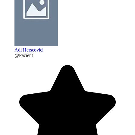
Adi Herscovici
@Pacient