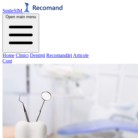
SmileSIM
Open main menu
Home
Clinici
Dentiști
Recomandări
Articole
Cont