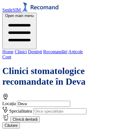
SmileSIM
Open main menu
Home
Clinici
Dentiști
Recomandări
Articole
Cont
Clinici stomatologice
recomandate în
Deva
Locația
Specialitatea
Clinică dentară
Căutare