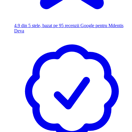
4.9
din 5 stele, bazat pe 95 recenzii Google pentru Mdentis
Deva