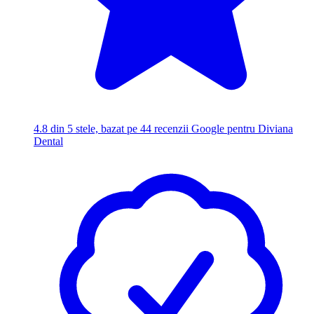
4.8
din 5 stele, bazat pe 44 recenzii Google pentru Diviana
Dental