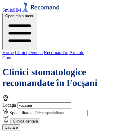
SmileSIM
Open main menu
Home
Clinici
Dentiști
Recomandări
Articole
Cont
Clinici stomatologice
recomandate în
Focșani
Locația
Specialitatea
Clinică dentară
Căutare