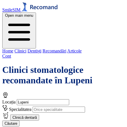
SmileSIM
Open main menu
Home
Clinici
Dentiști
Recomandări
Articole
Cont
Clinici stomatologice
recomandate în
Lupeni
Locația
Specialitatea
Clinică dentară
Căutare