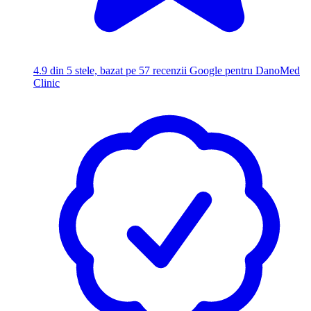
4.9
din 5 stele, bazat pe 57 recenzii Google pentru DanoMed
Clinic