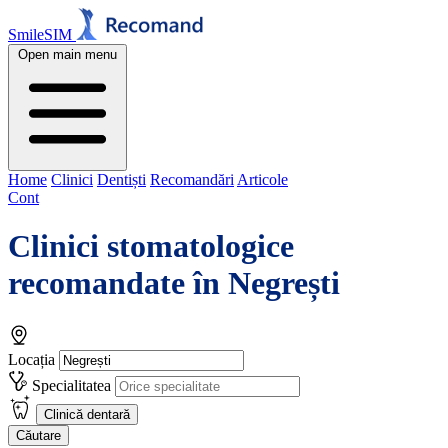
SmileSIM
Open main menu
Home
Clinici
Dentiști
Recomandări
Articole
Cont
Clinici stomatologice
recomandate în
Negrești
Locația
Specialitatea
Clinică dentară
Căutare