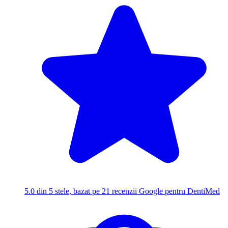
5.0
din 5 stele, bazat pe 21 recenzii Google pentru DentiMed