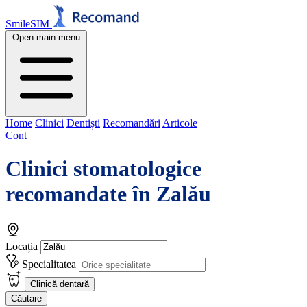
SmileSIM
Open main menu
Home
Clinici
Dentiști
Recomandări
Articole
Cont
Clinici stomatologice
recomandate în
Zalău
Locația
Specialitatea
Clinică dentară
Căutare