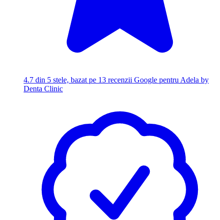
4.7
din 5 stele, bazat pe 13 recenzii Google pentru Adela by
Denta Clinic