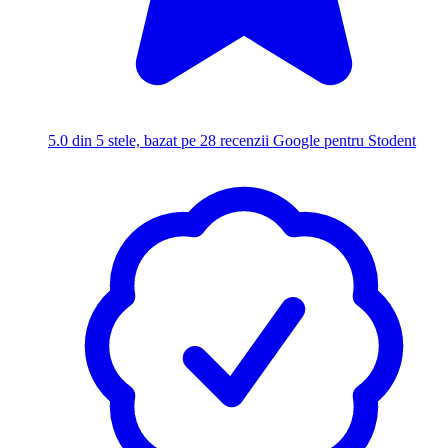
5.0
din 5 stele, bazat pe 28 recenzii Google pentru Stodent