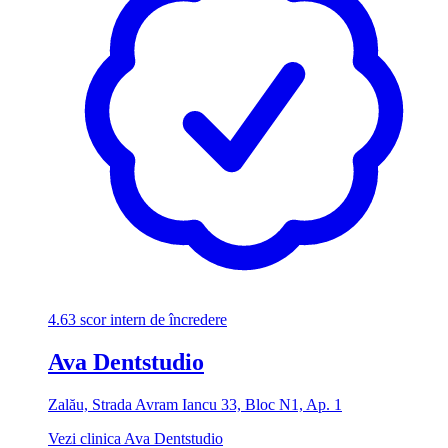
4.63
scor intern de încredere
Ava Dentstudio
Zalău, Strada Avram Iancu 33, Bloc N1, Ap. 1
Vezi clinica Ava Dentstudio