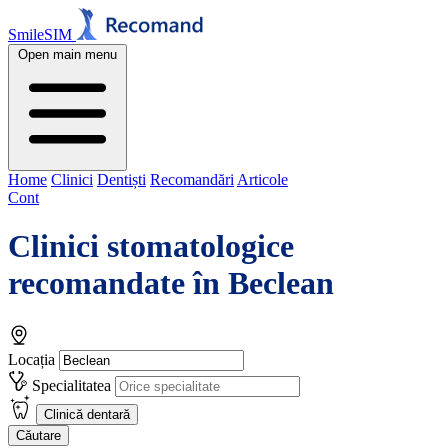
SmileSIM
Open main menu
Home
Clinici
Dentiști
Recomandări
Articole
Cont
Clinici stomatologice
recomandate în
Beclean
Locația
Specialitatea
Clinică dentară
Căutare