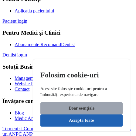
Aplicația pacientului
Pacient login
Pentru Medici și Clinici
Abonamente RecomandDentist
Dentist login
Soluții Business
Folosim cookie-uri
Management Clinică
Website Premium
Acest site folosește cookie-uri pentru a
Contact
îmbunătăți experiența de navigare.
Învățare continuă
Doar esențiale
Blog
Medic Antreprenor
Acceptă toate
Termeni și Condiții
Politica de Confidențialitate
Politica de Cookie-
uri
ANPC
ANPC SAL