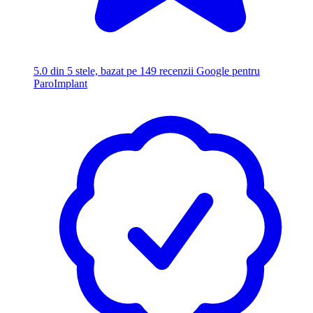
5.0
din 5 stele, bazat pe 149 recenzii Google pentru
ParoImplant