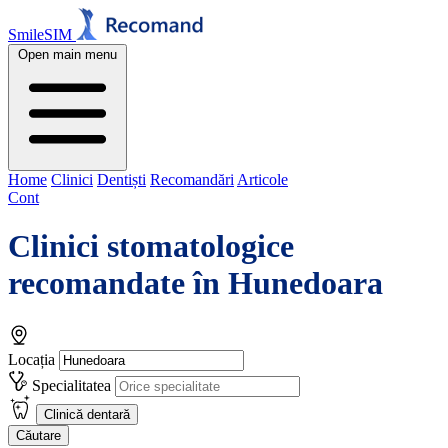
SmileSIM
Open main menu
Home
Clinici
Dentiști
Recomandări
Articole
Cont
Clinici stomatologice
recomandate în
Hunedoara
Locația
Specialitatea
Clinică dentară
Căutare