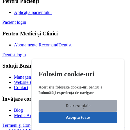
Pentru Pacienți
Aplicația pacientului
Pacient login
Pentru Medici și Clinici
Abonamente RecomandDentist
Dentist login
Soluții Business
Folosim cookie-uri
Management Clinică
Website Premium
Contact
Acest site folosește cookie-uri pentru a
îmbunătăți experiența de navigare.
Învățare continuă
Doar esențiale
Blog
Medic Antreprenor
Acceptă toate
Termeni și Condiții
Politica de Confidențialitate
Politica de Cookie-