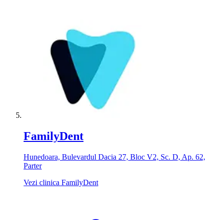
FamilyDent
Hunedoara, Bulevardul Dacia 27, Bloc V2, Sc. D, Ap. 62,
Parter
Vezi clinica FamilyDent